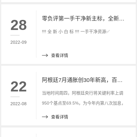
终点利率水平仍可能被低估。
零负评第一手干净新主标，全新白标 快速搭建， 优惠中快来联系
28
‼️‼️ 全 新 小 白 标 ‼️‼️ 一手干净资源✅
2022-09
查看详情
阿根廷7月通胀创30年新高，百度财经新讯
22
当地时间周四，阿根廷央行将关键利率上调
950个基点至69.5%，为今年内第八次加息，
2022-08
加息幅度创2019年8月以来最大，表明其对
查看详情
通胀飙升的态度越来越激进。