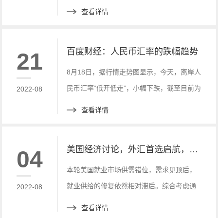
SWIFT支付系统，俄罗斯有将近6420亿美元
查看详情
储备和大约一半欧元被冻结。
百度财经：人民币汇率的跌幅趋势
21
8月18日，据行情走势图显示，今天，离岸人
民币汇率“低开低走”，小幅下跌，截至目前为
2022-08
止(14时17分)，离岸人民币汇率下跌234个
查看详情
点，跌幅为0.34%。
美国经济讨论，外汇首选启航，市场全新小白标
04
本轮美国就业市场供需错位，需求见顶后，
就业供给的修复依然相对滞后。综合考虑通
2022-08
胀与就业表现，美联储加息周期的持续性及
查看详情