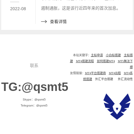
遏制通胀，这是该行近四年来的首次加息。
2022-08
查看详情
本站关键字：
主标申请
小白标搭建
主标搭
建
MT4搭建流程
如何搭建MT4
MT5無法下
联系
標
友情链接：
MT4
平台搭建商
MT4
出租
MT4
系
统搭建
外汇平台搭建
外汇流动性
TG:@qsmt5
Skype：@qsmt5
Telegram：@qsmt5