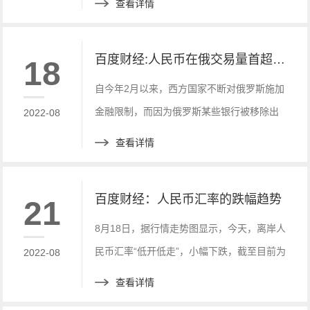
查看详情
百度财经:人民币在俄交易量首超美元！
18
自今年2月以来，西方国家不断对俄罗斯施加
金融限制，而因为俄罗斯某些银行被移除出
2022-08
SWIFT支付系统，俄罗斯有将近6420亿美元
查看详情
储备和大约一半欧元被冻结。
百度财经：人民币汇率的跌幅趋势
21
8月18日，据行情走势图显示，今天，离岸人
民币汇率“低开低走”，小幅下跌，截至目前为
2022-08
止(14时17分)，离岸人民币汇率下跌234个
查看详情
点，跌幅为0.34%。