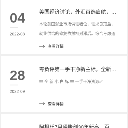
美国经济讨论，外汇首选启航，市场全新小白标
04
本轮美国就业市场供需错位，需求见顶后，
就业供给的修复依然相对滞后。综合考虑通
2022-08
胀与就业表现，美联储加息周期的持续性及
查看详情
终点利率水平仍可能被低估。
零负评第一手干净新主标，全新白标 快速搭建， 优惠中快来联系
28
‼️‼️ 全 新 小 白 标 ‼️‼️ 一手干净资源✅
2022-09
查看详情
阿根廷7月通胀创30年新高，百度财经新讯