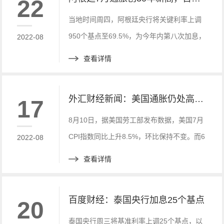
22
当地时间周四，阿根廷央行将关键利率上调
950个基点至69.5%，为今年内第八次加息，
2022-08
加息幅度创2019年8月以来最大，表明其对
查看详情
通胀飙升的态度越来越激进。
外汇财经新闻：美国通胀仍处高位：7月CPI同比涨8.5%
17
8月10日，据美国劳工部发布数据，美国7月
CPI指数同比上升8.5%，环比保持不变。而6
2022-08
月美国CPI指数同比增长9.1%，这或许意味
查看详情
着美国的历史性通胀略有降温，但是依旧保
持高位。
百度财经：泰国央行加息25个基点
20
泰国央行周三将基准利率上调25个基点，以