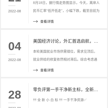
8月18日，据行情走势图显示，今天，离岸人
民币汇率“低开低走”，小幅下跌，截至目前为
2022-08
止(14时17分)，离岸人民币汇率下跌234个
查看详情
点，跌幅为0.34%。
美国经济讨论，外汇首选启航，市场全新小白标
04
本轮美国就业市场供需错位，需求见顶后，
就业供给的修复依然相对滞后。综合考虑通
2022-08
胀与就业表现，美联储加息周期的持续性及
查看详情
终点利率水平仍可能被低估。
零负评第一手干净新主标，全新白标 快速搭建， 优惠中快来联系
28
‼️‼️ 全 新 小 白 标 ‼️‼️ 一手干净资源✅