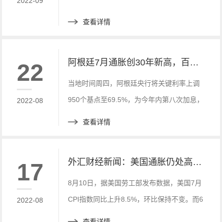
2022-09
查看详情
阿根廷7月通胀创30年新高，百度财经新讯
22
当地时间周四，阿根廷央行将关键利率上调
950个基点至69.5%，为今年内第八次加息，
2022-08
加息幅度创2019年8月以来最大，表明其对
查看详情
通胀飙升的态度越来越激进。
外汇财经新闻：美国通胀仍处高位：7月CPI同比涨8.5%
17
8月10日，据美国劳工部发布数据，美国7月
CPI指数同比上升8.5%，环比保持不变。而6
2022-08
月美国CPI指数同比增长9.1%，这或许意味
查看详情