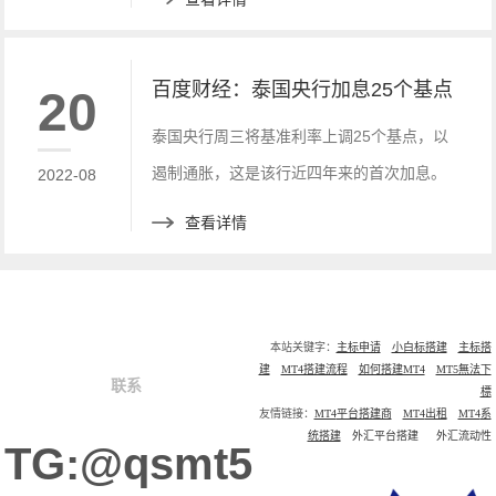
着美国的历史性通胀略有降温，但是依旧保
持高位。
百度财经：泰国央行加息25个基点
20
泰国央行周三将基准利率上调25个基点，以
遏制通胀，这是该行近四年来的首次加息。
2022-08
查看详情
本站关键字：
主标申请
小白标搭建
主标搭
建
MT4搭建流程
如何搭建MT4
MT5無法下
联系
標
友情链接：
MT4
平台搭建商
MT4
出租
MT4
系
统搭建
外汇平台搭建
外汇流动性
TG:@qsmt5