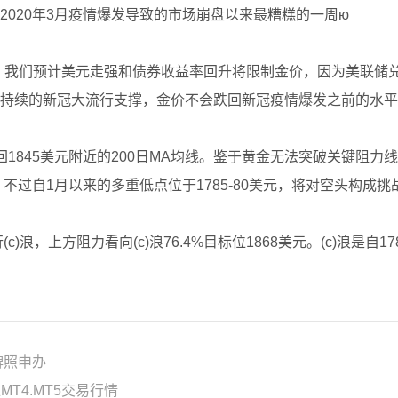
020年3月疫情爆发导致的市场崩盘以来最糟糕的一周ю
，我们预计美元走强和债券收益率回升将限制金价，因为美联储
持续的新冠大流行支撑，金价不会跌回新冠疫情爆发之前的水平
1845美元附近的200日MA均线。鉴于黄金无法突破关键阻力线
不过自1月以来的多重低点位于1785-80美元，将对空头构成挑
，上方阻力看向(c)浪76.4%目标位1868美元。(c)浪是自1786美
牌照申办
T4.MT5交易行情