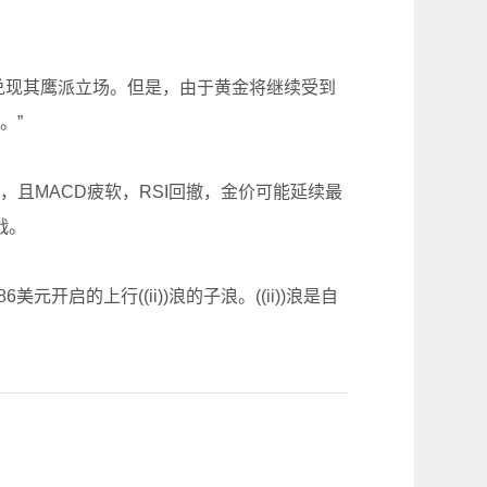
兑现其鹰派立场。但是，由于黄金将继续受到
。”
，且MACD疲软，RSI回撤，金价可能延续最
战。
元开启的上行((ii))浪的子浪。((ii))浪是自