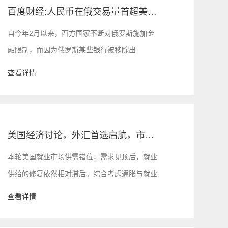
百度财经:人民币在俄交易量首超美元！
自今年2月以来，西方国家不断对俄罗斯施加金
融限制，而因为俄罗斯某些银行被移除出
SWIFT支付系统，俄罗斯有将近6420亿美元储
查看详情
备和大约一半欧元被冻结。
美国经济讨论，外汇首选启航，市场全新小白标
本轮美国就业市场供需错位，需求见顶后，就业
供给的修复依然相对滞后。综合考虑通胀与就业
表现，美联储加息周期的持续性及终点利率水平
查看详情
仍可能被低估。