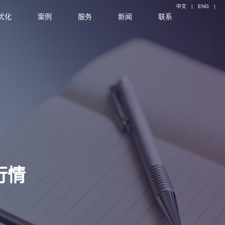
中文
|
ENG
|
优化
案例
服务
新闻
联系
行情