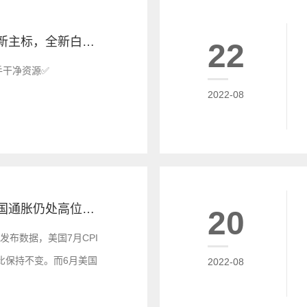
零负评第一手干净新主标，全新白标 快速搭建， 优惠中快来联系
22
️ 一手干净资源✅
2022-08
外汇财经新闻：美国通胀仍处高位：7月CPI同比涨8.5%
20
发布数据，美国7月CPI
环比保持不变。而6月美国
2022-08
%，这或许意味着美国的历
是依旧保持高位。