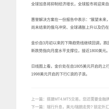
全球加息将抑制经济增长，全球股市将迎来自2
惠誉解决方案在一份报告中表示：“展望未来
尚未结束的俄乌冲突、全球通胀上升以及仍在
金价自3月初以来的下降趋势线继续回调，跌回
新跌势指向月度水平支撑位，接近1800美元。
日线图上看，金价处在自1805美元开启的上行(c)浪
1998美元开启的下行C浪的子浪。
上一篇：
搭建MT4.MT5交易，您还需要金融
下一篇：
瑞行升息，美元/瑞朗走势? 锁定外汇M