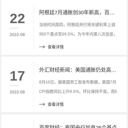
阿根廷7月通胀创30年新高，百度财经新讯
22
当地时间周四，阿根廷央行将关键利率上调
950个基点至69.5%，为今年内第八次加息，
2022-08
加息幅度创2019年8月以来最大，表明其对
查看详情
通胀飙升的态度越来越激进。
外汇财经新闻：美国通胀仍处高位：7月CPI同比涨8.5%
17
8月10日，据美国劳工部发布数据，美国7月
CPI指数同比上升8.5%，环比保持不变。而6
2022-08
月美国CPI指数同比增长9.1%，这或许意味
查看详情
着美国的历史性通胀略有降温，但是依旧保
持高位。
百度财经：泰国央行加息25个基点