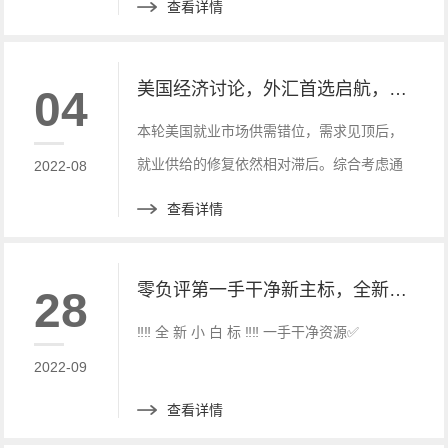
查看详情
点，跌幅为0.34%。
美国经济讨论，外汇首选启航，市场全新小白标
04
本轮美国就业市场供需错位，需求见顶后，
就业供给的修复依然相对滞后。综合考虑通
2022-08
胀与就业表现，美联储加息周期的持续性及
查看详情
终点利率水平仍可能被低估。
零负评第一手干净新主标，全新白标 快速搭建， 优惠中快来联系
28
‼️‼️ 全 新 小 白 标 ‼️‼️ 一手干净资源✅
2022-09
查看详情