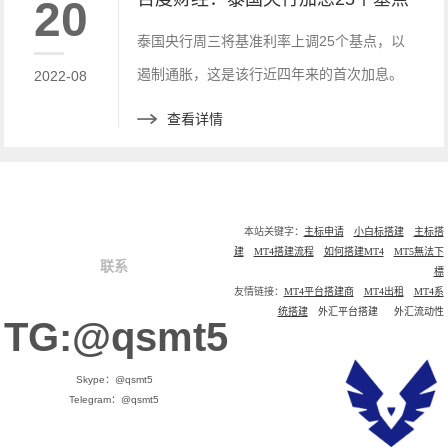
20
泰国央行周三将基准利率上调25个基点，以
遏制通胀，这是该行近四年来的首次加息。
2022-08
查看详情
本站关键字：
主标申请
小白标搭建
主标搭
建
MT4搭建流程
如何搭建MT4
MT5無法下
联系
標
友情链接：
MT4
平台搭建商
MT4
出租
MT4
系
统搭建
外汇平台搭建
外汇流动性
TG:@qsmt5
Skype：@qsmt5
Telegram：@qsmt5