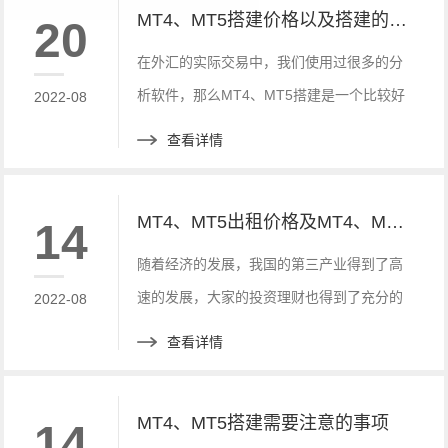
MT4、MT5搭建价格以及搭建的流程
20
在外汇的实际交易中，我们使用过很多的分
析软件，那么MT4、MT5搭建是一个比较好
2022-08
的方式。它可以添加很多的插件，也可以进
查看详情
行自主的编程和自动的测试。
MT4、MT5出租价格及MT4、MT5对大家的影响
14
随着经济的发展，我国的第三产业得到了高
速的发展，大家的投资理财也得到了充分的
2022-08
发展，投资的渠道也是越来越多。但是因为
查看详情
疫情的原因，全世界的经济都处于一个下滑
的阶段。那么，很多的MT4、MT5平台出现
MT4、MT5搭建需要注意的事项
14
在大家的视野中。今天就来谈一谈MT4、