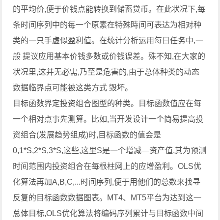
的平均价,便于价钱点能转换到储蓄贷币。在此状况下,每
条时间序列中的每一个原素在特殊時间可表达为相对种
类的一只手虚似盈利值。在统计分析运用每日任务中,一
般 提议应用基本价钱多数或价钱误差。殊不知,在大家的
状况里,这并无必需,乃至是危害的,由于总体种类的动态
数据临界点可能被这类方式 毁坏。
目标函数界定投资组合图型的种类。目标函数值应在每
一个相对点事先测算。比如,当开发设计一个简易提高投
资组合(发展趋势组成)时,目标函数的值会是
0,1*S,2*S,3*S,这些,这里S是一个增减—资产值,其为预测
时间范围内投资组合在每根柱网上的应增盈利。OLS优
化算法再加A,B,C,...时间序列,便于用他们的总数来找寻
反复的目标函数数据图表。MT4、MT5平台为达到这一
总体目标,OLS优化算法将编码序列累计与目标函数中间