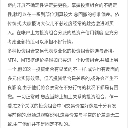
距内开展不确定性评定要更强。掌握投资组合的不确定
性,就可以在一系列部位测算较大 总回撤的标准偏差。依
传统式,大家报请大伙儿不必过度经常的趁势激进派买
入。在帐户上为投资组合分派的总资产信用额度,应充分
考虑全部持股可以承担不好行情。
多种投资组合交易代表专业化的投资组合挑选与合拼。
MT4、MT5搭建价格假如已买进一个投资组合,并加上另
一个,假如这一投资组合有显著的不一样,或许也有反面的
多元化实际效果。但若投资组合是关系的,或许会产生不
良影响,由于他们将会察觉在不好行情的状况下都是有回
撤。一切正常时,您应当防止加上关系的投资组合。乍一
看,在2个关联的投资组合中间交易价差好像是十分有发
展前途的,但通过观察说明,这类价差与平常的价差毫无二
致,由于他们并不是固定不动的。