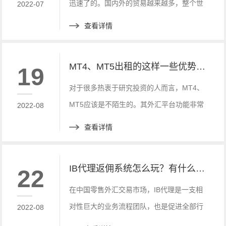
迅速了的。国内外的贸易越来越多，整个世
2022-07
界的经济都在进入全面发展的状态。这其中
查看详情
的发展成果与MT4、MT5搭建是有很大关系
的，尤其是受到了投资者们的青睐，所以很
MT4、MT5出租的这样一些优势大家知道吗？
19
多人都十分看好MT4、MT5平台。那么大家
是否有仔细的分析过这其中的搭建问题，究
对于很多热衷于研究投资的人而言，MT4、
竟是简单还是难，应该怎么样操作处理呢？
MT5应该是不陌生的。其外汇平台功能非常
2022-08
强大，这是能够为很多投资人员带来利益
查看详情
的。那么对于投资人员而言，利益很显然就
是最大的诱惑，所以这也是MT4、MT5出租
IB代理返佣系统怎么玩？有什么优势？
22
受大众欢迎的一个原因。究竟它的优势有哪
一些，下面我们就来详细的为大家分析介绍
在中国零售外汇交易市场，IB代理是一支相
一下吧！
对性巨大的业务流程团队，也是促进全部行
2022-08
业发展的骨干力量。