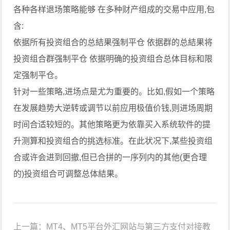
各种各样退场策略能够 在多种财产组成的交易中应用,包
含:
依据所有投资组合的总結果强制平仓 依据群的总結果将
投资组合群强制平仓 依据明确的投资组合总体目标和限
定强制平仓。
针对一些策略,进场点是尤为重要的。比如,假如一个策略
在发展趋势大逆转或调节以前应用极值价钱,则进场周期
时间合适较短的。其他策略更为依靠买入系统软件的提
升测算和投资组合的挑选标准。在此状况下,某些投资组
合或许会进到回撤,但已合拼的一序列内的其他(更合理
的)投资组合可调整总体結果。
上一篇：
MT4、MT5平台外汇网站与第三方支付对接教