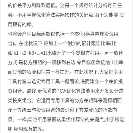
的价差平方和降到最低。这是一个规范统计分析每日任
务。不用掌握优化算法实际操作的关键点,由于您能够 应
用现有的库。
也将会产生目标函数仅包括一个零值(横盘整理投资组
合)。在此状况下,应加上一个附加的累计限定比率(比
如:k1+k2+k3+...=1)来绕开解一个零根方程组。另一取代
方式 是将方程组的一项移到右边,令目标函数接纳-1比率,
而其他的项要和往常一样提升。在此状况下,大家把专用
工具竹篮与选定专用工具一概而论,进而建立一个差价投
资组合。最终,更优秀的PCA优化算法能用来开发设计这
类投资组合。它运用专用工具的协方差矩阵来测算相匹
配于等级云与投资组合的最少剩下方差截面的指数向
量。一样,您也不用掌握这里优化算法的关键点,由于您能
够 应用现有的库。