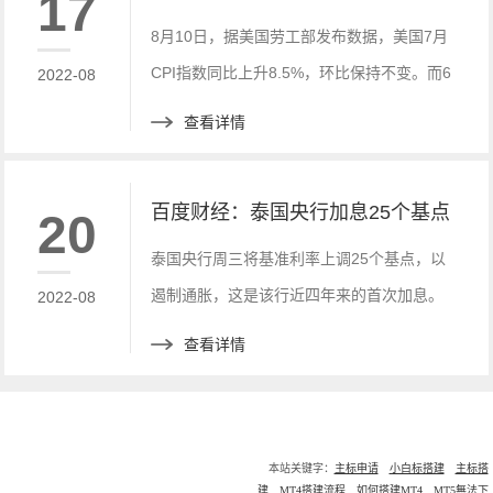
17
8月10日，据美国劳工部发布数据，美国7月
CPI指数同比上升8.5%，环比保持不变。而6
2022-08
月美国CPI指数同比增长9.1%，这或许意味
查看详情
着美国的历史性通胀略有降温，但是依旧保
持高位。
百度财经：泰国央行加息25个基点
20
泰国央行周三将基准利率上调25个基点，以
遏制通胀，这是该行近四年来的首次加息。
2022-08
查看详情
本站关键字：
主标申请
小白标搭建
主标搭
建
MT4搭建流程
如何搭建MT4
MT5無法下