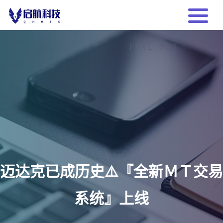
迈达克已成历史⚠️『全新ＭＴ交易
系统』上线