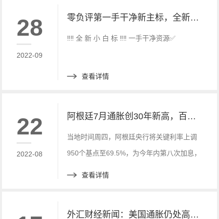
零负评第一手干净新主标，全新白标 快速搭建， 优惠中快来联系
28
‼️‼️ 全 新 小 白 标 ‼️‼️ 一手干净资源✅
2022-09
查看详情
阿根廷7月通胀创30年新高，百度财经新讯
22
当地时间周四，阿根廷央行将关键利率上调
950个基点至69.5%，为今年内第八次加息，
2022-08
加息幅度创2019年8月以来最大，表明其对
查看详情
通胀飙升的态度越来越激进。
外汇财经新闻：美国通胀仍处高位：7月CPI同比涨8.5%