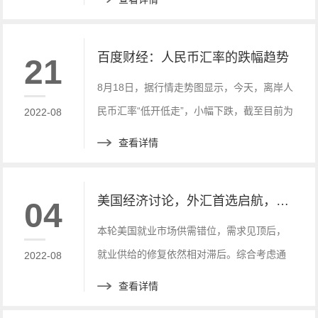
储备和大约一半欧元被冻结。
百度财经：人民币汇率的跌幅趋势
21
8月18日，据行情走势图显示，今天，离岸人
民币汇率“低开低走”，小幅下跌，截至目前为
2022-08
止(14时17分)，离岸人民币汇率下跌234个
查看详情
点，跌幅为0.34%。
美国经济讨论，外汇首选启航，市场全新小白标
04
本轮美国就业市场供需错位，需求见顶后，
就业供给的修复依然相对滞后。综合考虑通
2022-08
胀与就业表现，美联储加息周期的持续性及
查看详情
终点利率水平仍可能被低估。