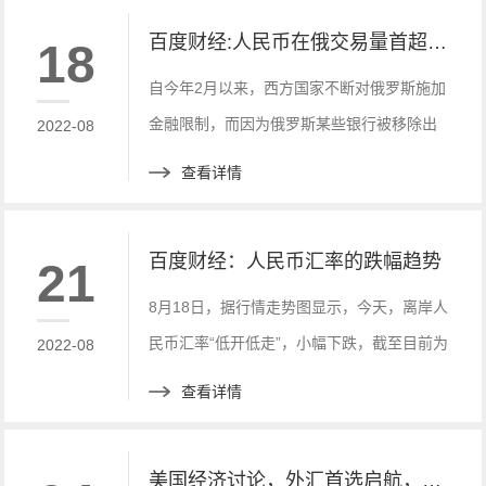
百度财经:人民币在俄交易量首超美元！
18
自今年2月以来，西方国家不断对俄罗斯施加
金融限制，而因为俄罗斯某些银行被移除出
2022-08
SWIFT支付系统，俄罗斯有将近6420亿美元
查看详情
储备和大约一半欧元被冻结。
百度财经：人民币汇率的跌幅趋势
21
8月18日，据行情走势图显示，今天，离岸人
民币汇率“低开低走”，小幅下跌，截至目前为
2022-08
止(14时17分)，离岸人民币汇率下跌234个
查看详情
点，跌幅为0.34%。
美国经济讨论，外汇首选启航，市场全新小白标