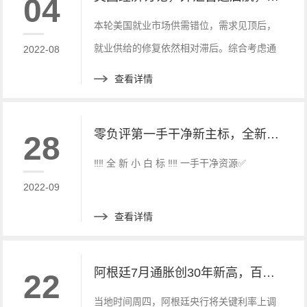
04
本轮美国就业市场供需错位，需求见顶后，
就业供给的修复依然相对滞后。综合考虑通
2022-08
胀与就业表现，美联储加息周期的持续性及
查看详情
终点利率水平仍可能被低估。
零负评第一手干净新主标，全新白标 快速搭建， 优惠中快来联系
28
‼️‼️ 全 新 小 白 标 ‼️‼️ 一手干净资源✅
2022-09
查看详情
阿根廷7月通胀创30年新高，百度财经新讯
22
当地时间周四，阿根廷央行将关键利率上调