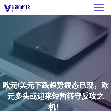
欧元/美元下跌趋势疲态已现，欧
元多头或迎来短暂转守反攻之
机！