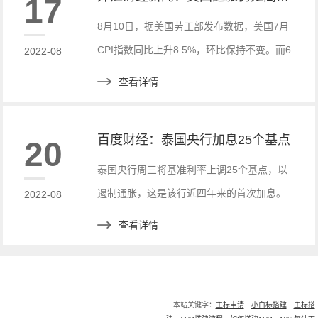
17
8月10日，据美国劳工部发布数据，美国7月
CPI指数同比上升8.5%，环比保持不变。而6
2022-08
月美国CPI指数同比增长9.1%，这或许意味
查看详情
着美国的历史性通胀略有降温，但是依旧保
持高位。
百度财经：泰国央行加息25个基点
20
泰国央行周三将基准利率上调25个基点，以
遏制通胀，这是该行近四年来的首次加息。
2022-08
查看详情
本站关键字：
主标申请
小白标搭建
主标搭