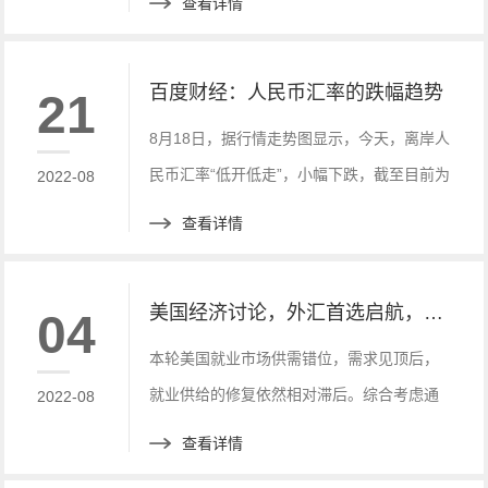
查看详情
储备和大约一半欧元被冻结。
百度财经：人民币汇率的跌幅趋势
21
8月18日，据行情走势图显示，今天，离岸人
民币汇率“低开低走”，小幅下跌，截至目前为
2022-08
止(14时17分)，离岸人民币汇率下跌234个
查看详情
点，跌幅为0.34%。
美国经济讨论，外汇首选启航，市场全新小白标
04
本轮美国就业市场供需错位，需求见顶后，
就业供给的修复依然相对滞后。综合考虑通
2022-08
胀与就业表现，美联储加息周期的持续性及
查看详情
终点利率水平仍可能被低估。