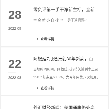
零负评第一手干净新主标，全新白标 快速搭建， 优惠中快来联系
28
‼️‼️ 全 新 小 白 标 ‼️‼️ 一手干净资源✅
2022-09
查看详情
阿根廷7月通胀创30年新高，百度财经新讯
22
当地时间周四，阿根廷央行将关键利率上调
950个基点至69.5%，为今年内第八次加息，
2022-08
加息幅度创2019年8月以来最大，表明其对
查看详情
通胀飙升的态度越来越激进。
外汇财经新闻：美国通胀仍处高位：7月CPI同比涨8.5%