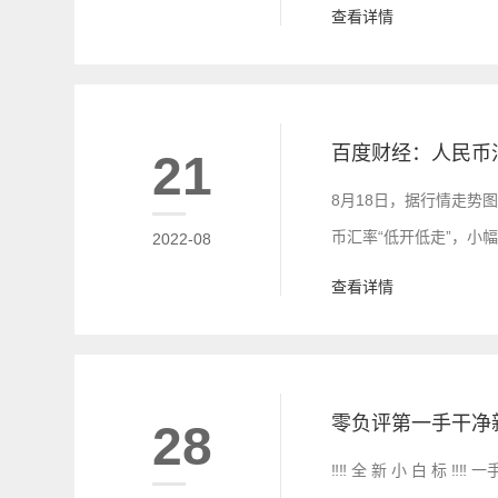
查看详情
百度财经：人民币
21
8月18日，据行情走势
币汇率“低开低走”，小
2022-08
(14时17分)，离岸人
查看详情
幅为0.34%。
28
‼️‼️ 全 新 小 白 标 ‼️‼