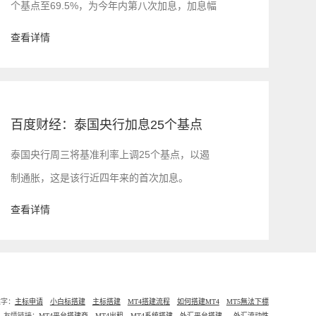
个基点至69.5%，为今年内第八次加息，加息幅
度创2019年8月以来最大，表明其对通胀飙升的
查看详情
态度越来越激进。
百度财经：泰国央行加息25个基点
泰国央行周三将基准利率上调25个基点，以遏
制通胀，这是该行近四年来的首次加息。
查看详情
键字：
主标申请
小白标搭建
主标搭建
MT4搭建流程
如何搭建MT4
MT5無法下標
友情链接：
MT4
平台搭建商
MT4
出租
MT4
系统搭建
外汇平台搭建
外汇流动性