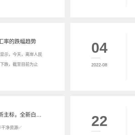
汇率的跌幅趋势
04
图显示，今天，离岸人民
幅下跌，截至目前为止
2022-08
民币汇率下跌234个点，跌
零负评第一手干净新主标，全新白标 快速搭建， 优惠中快来联系
22
️ 一手干净资源✅