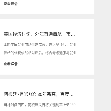
SWIFT支付系统，俄罗斯有将近6420亿美元储
查看详情
备和大约一半欧元被冻结。
美国经济讨论，外汇首选启航，市场全新小白标
本轮美国就业市场供需错位，需求见顶后，就业
供给的修复依然相对滞后。综合考虑通胀与就业
表现，美联储加息周期的持续性及终点利率水平
查看详情
仍可能被低估。
阿根廷7月通胀创30年新高，百度财经新讯
当地时间周四，阿根廷央行将关键利率上调950