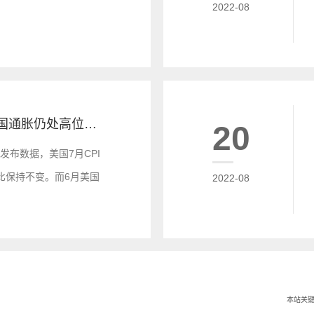
2022-08
外汇财经新闻：美国通胀仍处高位：7月CPI同比涨8.5%
20
发布数据，美国7月CPI
环比保持不变。而6月美国
2022-08
%，这或许意味着美国的历
是依旧保持高位。
本站关